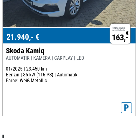
Finanzierung
monatlich ab
€
21.940,- €
163,-
Skoda Kamiq
AUTOMATIK | KAMERA | CARPLAY | LED
01/2025 |
23.450 km
Benzin |
85 kW (116 PS) |
Automatik
Farbe: Weiß Metallic
P