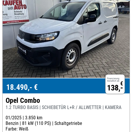
Finanzierung
monatlich ab
€
18.490,- €
138,-
Opel Combo
1.2 TURBO BASIS | SCHIEBETÜR L+R / ALLWETTER | KAMERA
01/2025 |
3.850 km
Benzin |
81 kW (110 PS) |
Schaltgetriebe
Farbe: Weiß