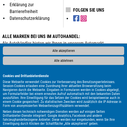
Erklärung zur
FOLGEN SIE UNS
Barrierefreiheit
Datenschutzerklärung
ALLE MARKEN BEI UNS IM AUTOHANDEL:
Als Autohändler bieten wir Ihnen in unserem Automarkt
Gebrauchtwagen, Jahreswagen und Neuwagen folgender
Alle akzeptieren
Automarken an:
Alle ablehnen
ALPINA
Abarth
Aixam
Alfa Romeo
Andere
Audi
BAIC
BAW
BMW
BYD
Bentley
Borgward
Chevrolet
Cookies und Drittanbieterdienste
Citroën
Clever
Cupra
DAF
DFM
DFSK
DS
Diese Webseite verwendet Cookies zur Verbesserung des Benutzungserlebnisses.
Session-Cookies erlauben eine Zuordnung Ihrer aktuellen Browsersitzung beim
Automobiles
Dacia
Dodge
Econelo
Fiat
Ford
Foton
Navigieren durch die Webseite. Eingaben in Formularen werden in Cookies abgelegt,
um Formularfelder bei einem erneuten Aufruf automatisch mit den bekannten Daten
GWM
Geely
Genesis
Harley-Davidson
Honda
auszufüllen. Ihre Einwilligung für das Setzen der Cookies wird beispielsweise auch in
Hyundai
Isuzu
Itineo
Iveco
JAC
Jaecoo
Jaguar
einem Cookie gespeichert. Zu statistischen Zwecken wird zusätzlich die IP-Adresse in
Form von anonymisierten Webseitenzugriffszählern verwendet.
Jeep
KGM
Kia
Lada
Land Rover
Leapmotor
Lexus
Neben diesen technisch notwendigen Diensten werden auf einigen Seiten
MAN
MF
MG
MINI
Maserati
Maxus
Mazda
Drittanbieter-Dienste integriert: Google Analytics, Facebook und andere
fahrzeughandelbezogene Anbieter. Diese werden nur eingebunden, wenn Sie Ihre
Mercedes-Benz
Mitsubishi
Nissan
Omoda
Opel
Einwilligung durch Klicken der Schaltfläche „Alle akzeptieren" geben.