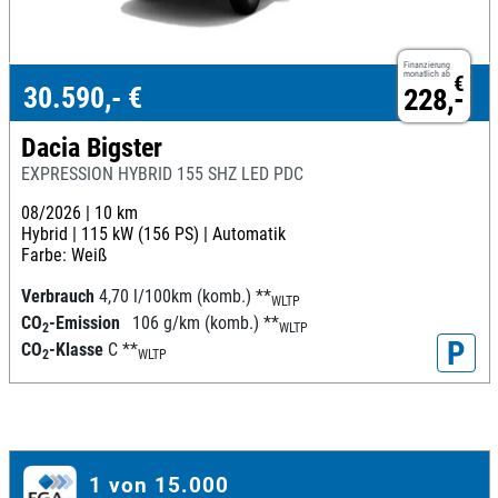
Finanzierung
monatlich ab
€
30.590,- €
228,-
Dacia Bigster
EXPRESSION HYBRID 155 SHZ LED PDC
08/2026 |
10 km
Hybrid |
115 kW (156 PS) |
Automatik
Farbe: Weiß
Verbrauch
4,70 l/100km (komb.)
**
WLTP
CO
-Emission
106 g/km (komb.)
**
2
WLTP
P
CO
-Klasse
C
**
2
WLTP
1 von 15.000