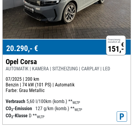
Finanzierung
monatlich ab
€
20.290,- €
151,-
Opel Corsa
AUTOMATIK | KAMERA | SITZHEIZUNG | CARPLAY | LED
07/2025 |
200 km
Benzin |
74 kW (101 PS) |
Automatik
Farbe: Grau Metallic
Verbrauch
5,60 l/100km (komb.)
**
WLTP
CO
-Emission
127 g/km (komb.)
**
2
WLTP
P
CO
-Klasse
D
**
2
WLTP