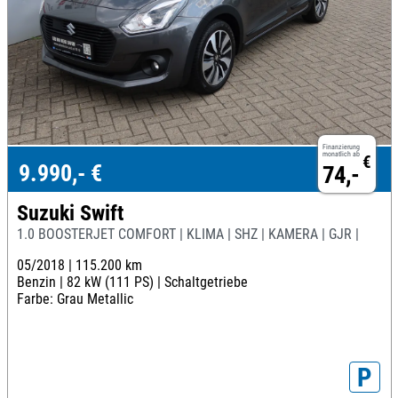
Finanzierung
monatlich ab
€
9.990,- €
74,-
Suzuki Swift
1.0 BOOSTERJET COMFORT | KLIMA | SHZ | KAMERA | GJR |
05/2018 |
115.200 km
Benzin |
82 kW (111 PS) |
Schaltgetriebe
Farbe: Grau Metallic
P