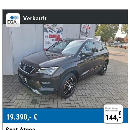
Verkauft
Finanzierung
monatlich ab
€
19.390,- €
144,-
Seat Ateca