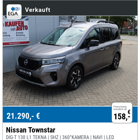
Verkauft
Finanzierung
monatlich ab
€
21.290,- €
158,-
Nissan Townstar
DIG-T 130 L1 TEKNA | SHZ | 360°KAMERA | NAVI | LED