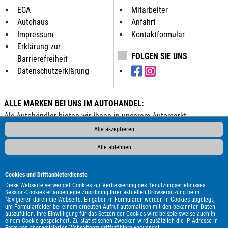
EGA
Mitarbeiter
Autohaus
Anfahrt
Impressum
Kontaktformular
Erklärung zur
FOLGEN SIE UNS
Barrierefreiheit
Datenschutzerklärung
ALLE MARKEN BEI UNS IM AUTOHANDEL:
Als Autohändler bieten wir Ihnen in unserem Automarkt
Gebrauchtwagen, Jahreswagen und Neuwagen folgender
Alle akzeptieren
Automarken an:
Alle ablehnen
ALPINA
Abarth
Aixam
Alfa Romeo
Andere
Audi
BAIC
BAW
BMW
BYD
Bentley
Borgward
Chevrolet
Cookies und Drittanbieterdienste
Citroën
Clever
Cupra
DAF
DFM
DFSK
DS
Diese Webseite verwendet Cookies zur Verbesserung des Benutzungserlebnisses.
Session-Cookies erlauben eine Zuordnung Ihrer aktuellen Browsersitzung beim
Automobiles
Dacia
Dodge
Econelo
Fiat
Ford
Forster
Navigieren durch die Webseite. Eingaben in Formularen werden in Cookies abgelegt,
um Formularfelder bei einem erneuten Aufruf automatisch mit den bekannten Daten
Foton
GWM
Geely
Genesis
Harley-Davidson
Honda
auszufüllen. Ihre Einwilligung für das Setzen der Cookies wird beispielsweise auch in
Hyundai
Isuzu
Itineo
Iveco
JAC
Jaecoo
Jaguar
einem Cookie gespeichert. Zu statistischen Zwecken wird zusätzlich die IP-Adresse in